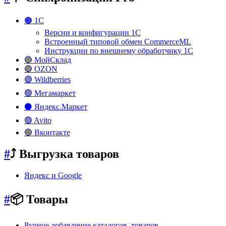
🟠 1С
Версии и конфигурации 1С
Встроенный типовой обмен CommerceML
Инструкции по внешнему обработчику 1С
🔵 МойСклад
🔵 OZON
🟣 Wildberries
🟢 Мегамаркет
⚫ Яндекс.Маркет
🟢 Avito
🔵 Вконтакте
#
⤴️ Выгрузка товаров
Яндекс и Google
#
📦 Товары
Ручное добавление каталогов, товаров