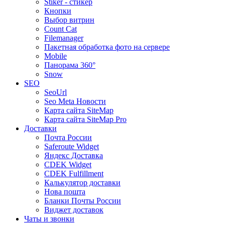
Stiker - стикер
Кнопки
Выбор витрин
Count Cat
Filemanager
Пакетная обработка фото на сервере
Mobile
Панорама 360°
Snow
SEO
SeoUrl
Seo Meta Новости
Карта сайта SiteMap
Карта сайта SiteMap Pro
Доставки
Почта России
Saferoute Widget
Яндекс Доставка
CDEK Widget
CDEK Fulfillment
Калькулятор доставки
Нова пошта
Бланки Почты России
Виджет доставок
Чаты и звонки