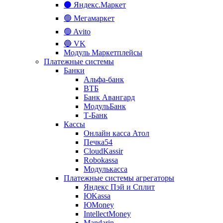
⚫ Яндекс.Маркет
🟢 Мегамаркет
🟢 Avito
🔵 VK
Модуль Маркетплейсы
Платежные системы
Банки
Альфа-банк
ВТБ
Банк Авангард
МодульБанк
Т-Банк
Кассы
Онлайн касса Атол
Печка54
CloudKassir
Robokassa
Модулькасса
Платежные системы агрегаторы
Яндекс Пэй и Сплит
ЮKassa
ЮMoney
IntellectMoney
Mandarin