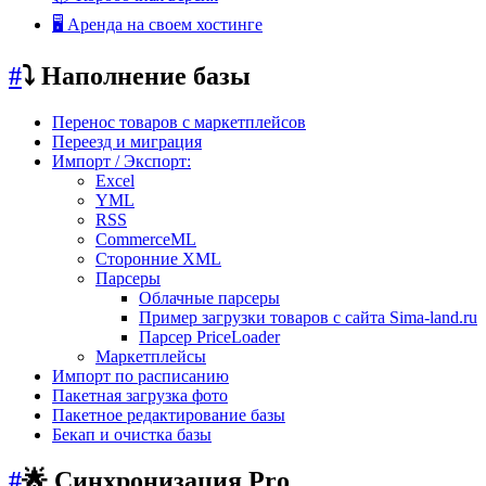
🖥️ Аренда на своем хостинге
#
⤵️ Наполнение базы
Перенос товаров с маркетплейсов
Переезд и миграция
Импорт / Экспорт:
Excel
YML
RSS
CommerceML
Сторонние XML
Парсеры
Облачные парсеры
Пример загрузки товаров с сайта Sima-land.ru
Парсер PriceLoader
Маркетплейсы
Импорт по расписанию
Пакетная загрузка фото
Пакетное редактирование базы
Бекап и очистка базы
#
🌟 Синхронизация Pro