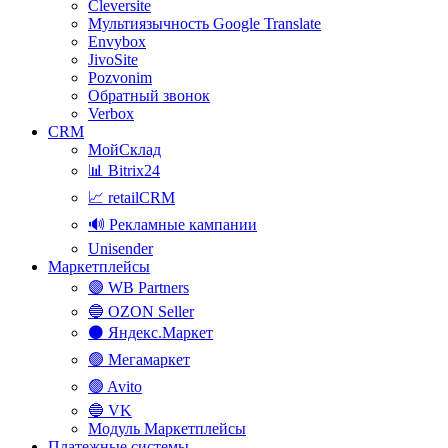
Cleversite
Мультиязычность Google Translate
Envybox
JivoSite
Pozvonim
Обратный звонок
Verbox
CRM
МойСклад
📊 Bitrix24
📈 retailCRM
🔊 Рекламные кампании
Unisender
Маркетплейсы
🟣 WB Partners
🔵 OZON Seller
⚫ Яндекс.Маркет
🟢 Мегамаркет
🟢 Avito
🔵 VK
Модуль Маркетплейсы
Платежные системы