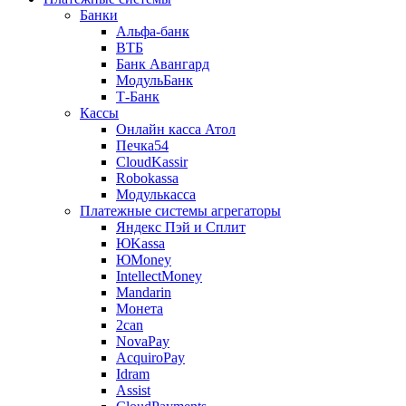
Банки
Альфа-банк
ВТБ
Банк Авангард
МодульБанк
Т-Банк
Кассы
Онлайн касса Атол
Печка54
CloudKassir
Robokassa
Модулькасса
Платежные системы агрегаторы
Яндекс Пэй и Сплит
ЮKassa
ЮMoney
IntellectMoney
Mandarin
Монета
2can
NovaPay
AcquiroPay
Idram
Assist