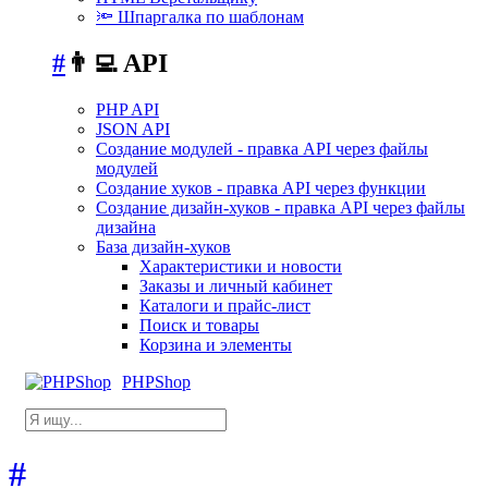
🔦 Шпаргалка по шаблонам
#
👨‍💻 API
PHP API
JSON API
Создание модулей - правка API через файлы
модулей
Создание хуков - правка API через функции
Создание дизайн-хуков - правка API через файлы
дизайна
База дизайн-хуков
Характеристики и новости
Заказы и личный кабинет
Каталоги и прайс-лист
Поиск и товары
Корзина и элементы
PHPShop
#