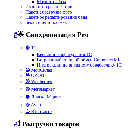
Маркетплейсы
Импорт по расписанию
Пакетная загрузка фото
Пакетное редактирование базы
Бекап и очистка базы
#
🌟 Синхронизация Pro
🟠 1С
Версии и конфигурации 1С
Встроенный типовой обмен CommerceML
Инструкции по внешнему обработчику 1С
🔵 МойСклад
🔵 OZON
🟣 Wildberries
🟢 Мегамаркет
⚫ Яндекс.Маркет
🟢 Avito
🔵 Вконтакте
#
⤴️ Выгрузка товаров