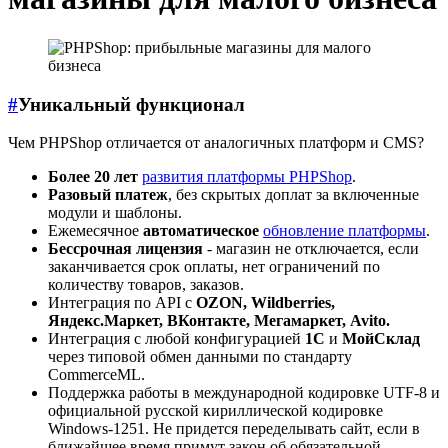
#
Уникальный функционал
Чем PHPShop отличается от аналогичных платформ и CMS?
Более 20 лет
развития платформы PHPShop
.
Разовый платеж
, без скрытых доплат за включенные
модули и шаблоны.
Ежемесячное
автоматическое
обновление платформы
.
Бессрочная лицензия
- магазин не отключается, если
заканчивается срок оплаты, нет ограничений по
количеству товаров, заказов.
Интеграция по API с
OZON, Wildberries,
Яндекс.Маркет, ВКонтакте, Мегамаркет, Avito.
Интеграция с любой конфигурацией
1С
и
МойСклад
через типовой обмен данными по стандарту
CommerceML.
Поддержка работы в международной кодировке UTF-8 и
официальной русской кириллической кодировке
Windows-1251. Не придется переделывать сайт, если в
ближайшее время примут закон об обязательной