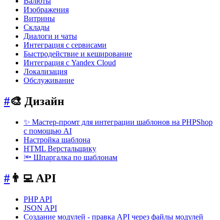
Валюты
Изображения
Витрины
Склады
Диалоги и чаты
Интеграция с сервисами
Быстродействие и кеширование
Интеграция с Yandex Cloud
Локализация
Обслуживание
#
🎨 Дизайн
✨ Мастер-промт для интеграции шаблонов на PHPShop
с помощью AI
Настройка шаблона
HTML Верстальщику
🔦 Шпаргалка по шаблонам
#
👨‍💻 API
PHP API
JSON API
Создание модулей - правка API через файлы модулей