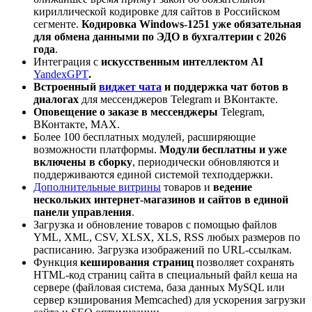
кириллической кодировке для сайтов в Российском
сегменте.
Кодировка Windows-1251 уже обязательная
для обмена данными по ЭДО в бухгалтерии c 2026
года
.
Интеграция с
искусственным интеллектом AI
YandexGPT
.
Встроенный
виджет чата
и поддержка чат ботов в
диалогах
для мессенджеров Telegram и ВКонтакте.
Оповещение о заказе в мессенджеры
Telegram,
ВКонтакте, MAX.
Более 100 бесплатных модулей, расширяющие
возможности платформы.
Модули бесплатны и уже
включены в сборку
, периодически обновляются и
поддерживаются единой системой техподдержки.
Дополнительные витрины
товаров и
ведение
нескольких интернет-магазинов и сайтов в единой
панели управления
.
Загрузка и обновление товаров с помощью файлов
YML, XML, CSV, XLSX, XLS, RSS любых размеров по
расписанию. Загрузка изображений по URL-ссылкам.
Функция
кеширования страниц
позволяет сохранять
HTML-код страниц сайта в специальный файл кеша на
сервере (файловая система, база данных MySQL или
сервер кэширования Memcached) для ускорения загрузки