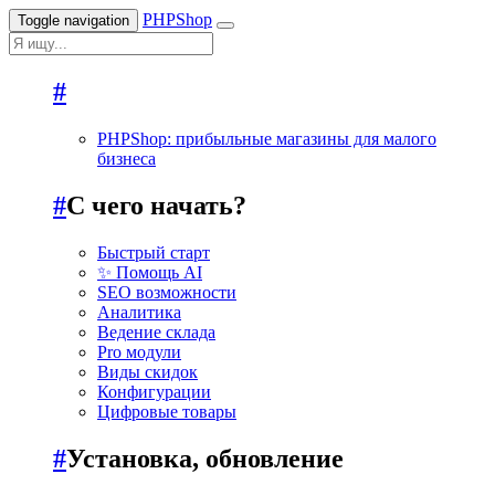
PHPShop
Toggle navigation
#
PHPShoр: прибыльные магазины для малого
бизнеса
#
С чего начать?
Быстрый старт
✨ Помощь AI
SEO возможности
Аналитика
Ведение склада
Pro модули
Виды скидок
Конфигурации
Цифровые товары
#
Установка, обновление