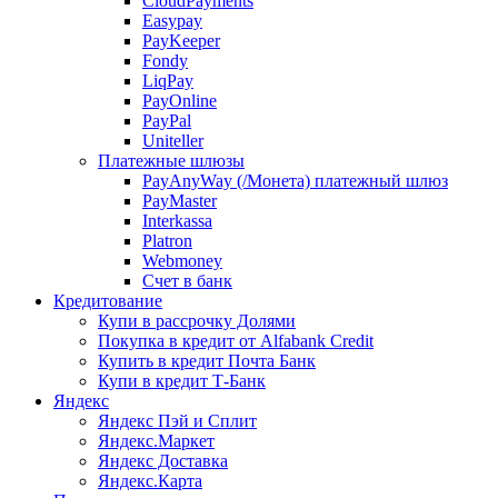
CloudPayments
Easypay
PayKeeper
Fondy
LiqPay
PayOnline
PayPal
Uniteller
Платежные шлюзы
PayAnyWay (/Монета) платежный шлюз
PayMaster
Interkassa
Platron
Webmoney
Счет в банк
Кредитование
Купи в рассрочку Долями
Покупка в кредит от Alfabank Credit
Купить в кредит Почта Банк
Купи в кредит Т-Банк
Яндекс
Яндекс Пэй и Сплит
Яндекс.Маркет
Яндекс Доставка
Яндекс.Карта