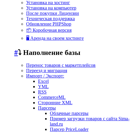
Установка на хостинг
Установка на компьютер
После покупки Лицензии
Техническая поддержка
Обновление PHPShop
📦 Коробочная версия
🖥️ Аренда на своем хостинге
#
⤵️ Наполнение базы
Перенос товаров с маркетплейсов
Переезд и миграция
Импорт / Экспорт:
Excel
YML
RSS
CommerceML
Сторонние XML
Парсеры
Облачные парсеры
Пример загрузки товаров с сайта Sima-
land.ru
Парсер PriceLoader