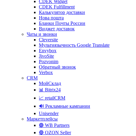
CDEK Widget
CDEK Fulfillment
Калькулятор доставки
Нова пошта
Бланки Почты России
Виджет доставок
Чаты и звонки
Cleversite
Мультиязычность Google Translate
Envybox
JivoSite
Pozvonim
Обратный звонок
Verbox
CRM
МойСклад
📊 Bitrix24
📈 retailCRM
🔊 Рекламные кампании
Unisender
Маркетплейсы
🟣 WB Partners
🔵 OZON Seller