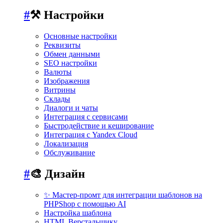
#
⚒️ Настройки
Основные настройки
Реквизиты
Обмен данными
SEO настройки
Валюты
Изображения
Витрины
Склады
Диалоги и чаты
Интеграция с сервисами
Быстродействие и кеширование
Интеграция с Yandex Cloud
Локализация
Обслуживание
#
🎨 Дизайн
✨ Мастер-промт для интеграции шаблонов на
PHPShop с помощью AI
Настройка шаблона
HTML Верстальщику