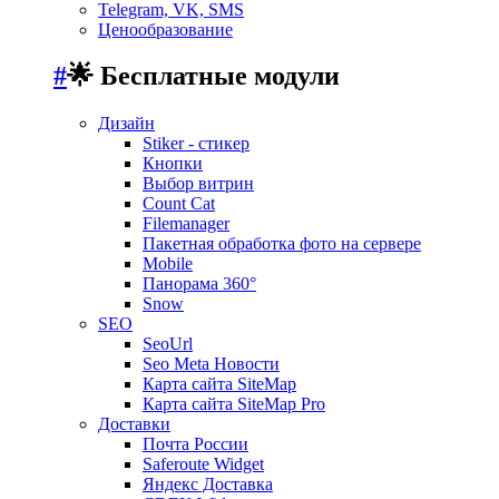
Telegram, VK, SMS
Ценообразование
#
🌟 Бесплатные модули
Дизайн
Stiker - стикер
Кнопки
Выбор витрин
Count Cat
Filemanager
Пакетная обработка фото на сервере
Mobile
Панорама 360°
Snow
SEO
SeoUrl
Seo Meta Новости
Карта сайта SiteMap
Карта сайта SiteMap Pro
Доставки
Почта России
Saferoute Widget
Яндекс Доставка