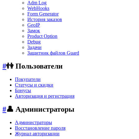
Adm Log
WebHooks
Form Generator
История заказов
GeoIP
Замок
Product Option
Debug
Задачи
Защитник файлов Guard
#
👫 Пользователи
Покупатели
Статусы и скидки
Бонусы
Авторизация и регистрация
#
👤 Администраторы
Администраторы
Восстановление пароля
Журнал авторизации