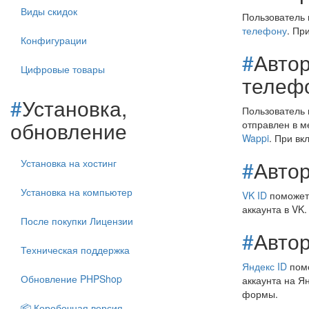
Виды скидок
Пользователь 
телефону
. Пр
Конфигурации
#
Авто
Цифровые товары
телеф
#
Установка,
Пользователь 
обновление
отправлен в м
Wappi
. При вк
#
Автор
Установка на хостинг
Установка на компьютер
VK ID
поможет 
аккаунта в VK
После покупки Лицензии
#
Автор
Техническая поддержка
Яндекс ID
помо
Обновление PHPShop
аккаунта на Я
формы.
📦 Коробочная версия