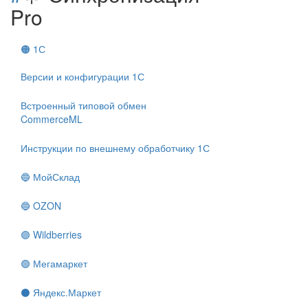
Pro
🟠 1С
Версии и конфигурации 1С
Встроенный типовой обмен
CommerceML
Инструкции по внешнему обработчику 1С
🔵 МойСклад
🔵 OZON
🟣 Wildberries
🟢 Мегамаркет
⚫ Яндекс.Маркет