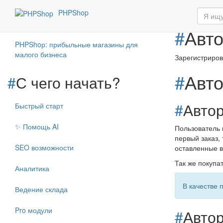
Авториз
#
PHPShop
#
Авто
PHPShoр: прибыльные магазины для
малого бизнеса
Зарегистриров
#
Авто
#
С чего начать?
#
Автор
Быстрый старт
✨ Помощь AI
Пользователь 
первый заказ,
SEO возможности
оставленные в
Так же покупа
Аналитика
В качестве
Ведение склада
Pro модули
#
Авто