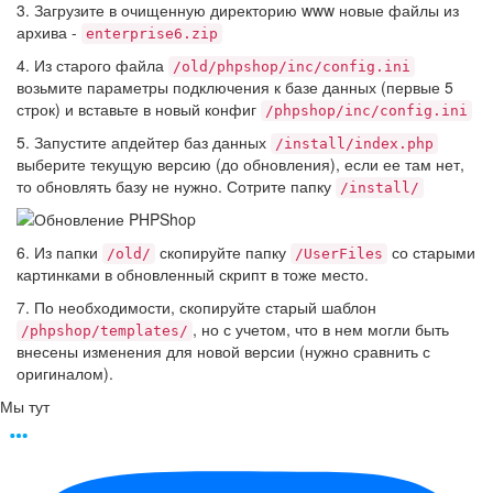
3. Загрузите в очищенную директорию www новые файлы из
архива -
enterprise6.zip
4. Из старого файла
/old/phpshop/inc/config.ini
возьмите параметры подключения к базе данных (первые 5
строк) и вставьте в новый конфиг
/phpshop/inc/config.ini
5. Запустите апдейтер баз данных
/install/index.php
выберите текущую версию (до обновления), если ее там нет,
то обновлять базу не нужно. Сотрите папку
/install/
6. Из папки
скопируйте папку
со старыми
/old/
/UserFiles
картинками в обновленный скрипт в тоже место.
7. По необходимости, скопируйте старый шаблон
, но с учетом, что в нем могли быть
/phpshop/templates/
внесены изменения для новой версии (нужно сравнить с
оригиналом).
Мы тут