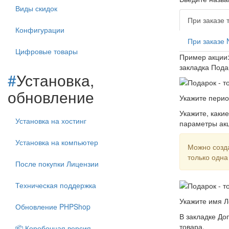
Виды скидок
При заказе 
Конфигурации
При заказе 
Цифровые товары
Пример акции:
закладка Пода
#
Установка,
обновление
Укажите перио
Укажите, какие
Установка на хостинг
параметры акц
Установка на компьютер
Можно созда
только одна
После покупки Лицензии
Техническая поддержка
Укажите имя Л
Обновление PHPShop
В закладке До
товара.
📦 Коробочная версия