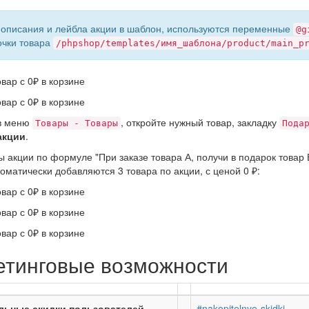
 описания и лейбла акции в шаблон, используются переменные
@g
очки товара
/phpshop/templates/имя_шаблона/product/main_p
 в меню
, откройте нужный товар, закладку
Товары - Товары
Пода
акции
.
 акции по формуле "При заказе товара А, получи в подарок товар В
томатически добавляются 3 товара по акции, с ценой 0 ₽:
етинговые возможности
льные скидки пользователей
#nakopitelnye-skidki