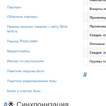
Парсеры
Бонусы п
Облачные парсеры
Промоко
Промоакц
Пример загрузки товаров с сайта Sima-
land.ru
Скидка
о
Парсер PriceLoader
Оптовые 
Маркетплейсы
Скидки
о
Импорт по расписанию
Группы т
Пакетная загрузка фото
#
Пакетное редактирование базы
Бекап и очистка базы
#
🌟 Синхронизация