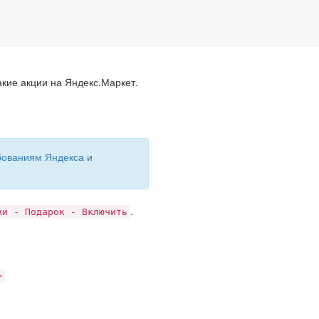
Маркетинговые
возможности
акие акции на Яндекс.Маркет.
бованиям Яндекса
и
.
жи - Подарок - Включить
➕