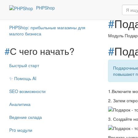
Продаж
#
PHPShop
#
Пода
PHPShoр: прибыльные магазины для
малого бизнеса
Модуль Подаро
#
Пода
#
С чего начать?
Быстрый старт
Подарочные
повышают п
✨ Помощь AI
SEO возможности
1.Включите м
2. Затем откр
Аналитика
Ведение склада
3. Создайте 
Pro модули
Введите назва