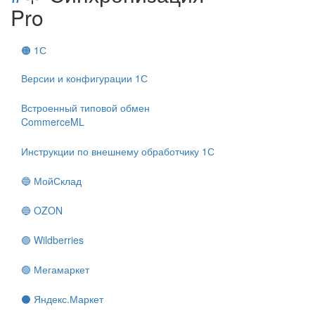
Pro
🟠 1С
Версии и конфигурации 1С
Встроенный типовой обмен
CommerceML
Инструкции по внешнему обработчику 1С
🔵 МойСклад
🔵 OZON
🟣 Wildberries
🟢 Мегамаркет
⚫ Яндекс.Маркет