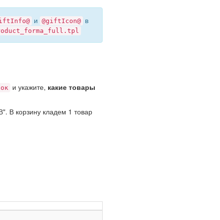
и
в
iftInfo@
@giftIcon@
roduct_forma_full.tpl
и укажите,
какие товары
рок
". В корзину кладем 1 товар