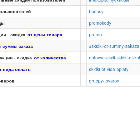
ользователей
bonusy
ды
promokody
ии - скидка
от цены товара
promo
т суммы заказа
#skidki-ot-summy-zakaza
акции - скидка
от количества
optovye-akcii-skidki-ot-k
т вида оплаты
skidki-ot-vida-oplaty
оваров
gruppy-tovarov