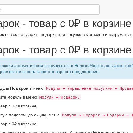
и
Подарок - товар с 0₽ в корзине
рок - товар с 0₽ в корзине
к позволяет дарить подарки при покупке в магазине и выгружать т
рок - товар с 0₽ в корзине
 акции автоматически выгружаются в Яндекс.Маркет,
согласно тре
ривлекательность вашего товарного предложения.
одуль
Подарок
в меню
Модули → Управление модулями → Прода
ойте модуль в меню
Модули → Подарок.
новую подарочную акцию, меню
Модули → Подарок → Подарки → 
ние акции (не выводится на витрине), укажите
Формулу
подарка: