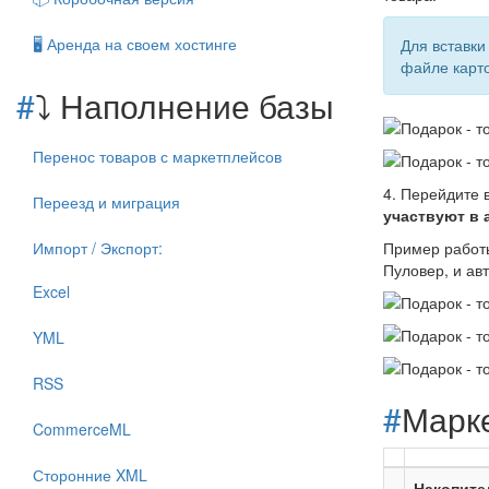
🖥️ Аренда на своем хостинге
Для вставки
файле карт
#
⤵️ Наполнение базы
Перенос товаров с маркетплейсов
4. Перейдите
Переезд и миграция
участвуют в 
Импорт / Экспорт:
Пример работы
Пуловер, и ав
Excel
YML
RSS
#
Марк
CommerceML
Сторонние XML
Накопите