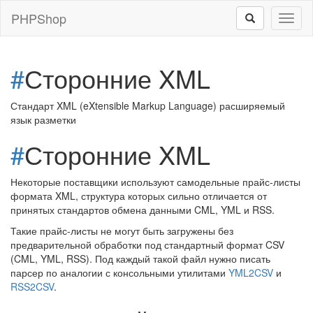
PHPShop
Toggl
naviga
#
Сторонние XML
Стандарт XML (eXtensible Markup Language) расширяемый
язык разметки
#
Сторонние XML
Некоторые поставщики используют самодельные прайс-листы
формата XML, структура которых сильно отличается от
принятых стандартов обмена данными CML, YML и RSS.
Такие прайс-листы не могут быть загружены без
предварительной обработки под стандартный формат CSV
(CML, YML, RSS). Под каждый такой файл нужно писать
парсер по аналогии с консольными утилитами
YML2CSV
и
RSS2CSV
.