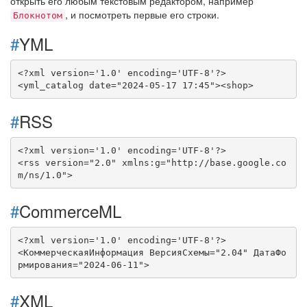
открыть его любым текстовым редактором, например
, и посмотреть первые его строки.
Блокнотом
#
YML
<?xml version='1.0' encoding='UTF-8'?>

<yml_catalog date="2024-05-17 17:45"><shop>
#
RSS
<?xml version='1.0' encoding='UTF-8'?>

<rss version="2.0" xmlns:g="http://base.google.co
m/ns/1.0">
#
CommerceML
<?xml version='1.0' encoding='UTF-8'?>

<КоммерческаяИнформация ВерсияСхемы="2.04" ДатаФо
рмирования="2024-06-11">
#
XML