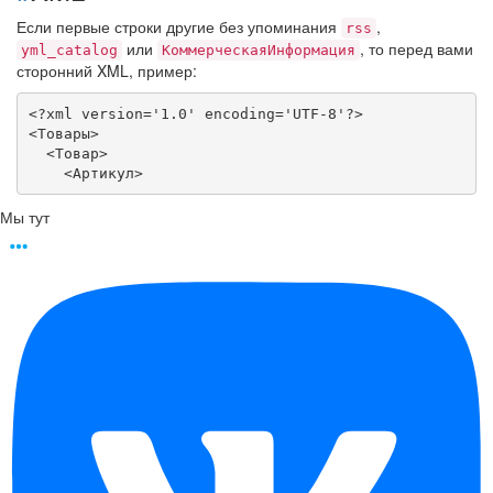
Если первые строки другие без упоминания
,
rss
или
, то перед вами
yml_catalog
КоммерческаяИнформация
сторонний XML, пример:
<?xml version='1.0' encoding='UTF-8'?>

<Товары>

  <Товар>

    <Артикул>
Мы тут