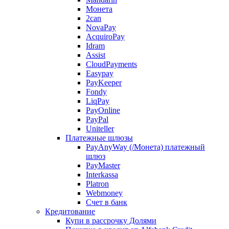
Монета
2can
NovaPay
AcquiroPay
Idram
Assist
CloudPayments
Easypay
PayKeeper
Fondy
LiqPay
PayOnline
PayPal
Uniteller
Платежные шлюзы
PayAnyWay (/Монета) платежный
шлюз
PayMaster
Interkassa
Platron
Webmoney
Счет в банк
Кредитование
Купи в рассрочку Долями