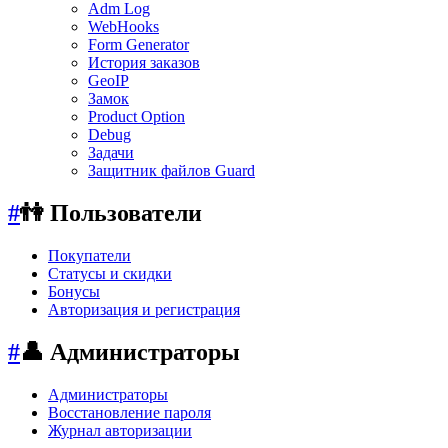
Adm Log
WebHooks
Form Generator
История заказов
GeoIP
Замок
Product Option
Debug
Задачи
Защитник файлов Guard
#
👫 Пользователи
Покупатели
Статусы и скидки
Бонусы
Авторизация и регистрация
#
👤 Администраторы
Администраторы
Восстановление пароля
Журнал авторизации