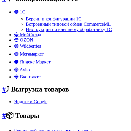
🟠 1С
Версии и конфигурации 1С
Встроенный типовой обмен CommerceML
Инструкции по внешнему обработчику 1С
🔵 МойСклад
🔵 OZON
🟣 Wildberries
🟢 Мегамаркет
⚫ Яндекс.Маркет
🟢 Avito
🔵 Вконтакте
#
⤴️ Выгрузка товаров
Яндекс и Google
#
📦 Товары
Ручное добавление каталогов, товаров