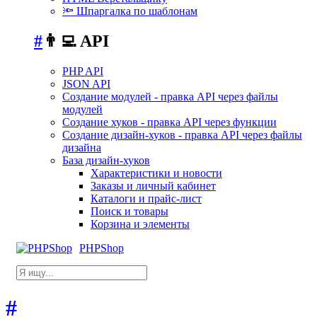
🔦 Шпаргалка по шаблонам
#
👨‍💻 API
PHP API
JSON API
Создание модулей - правка API через файлы
модулей
Создание хуков - правка API через функции
Создание дизайн-хуков - правка API через файлы
дизайна
База дизайн-хуков
Характеристики и новости
Заказы и личный кабинет
Каталоги и прайс-лист
Поиск и товары
Корзина и элементы
PHPShop
#