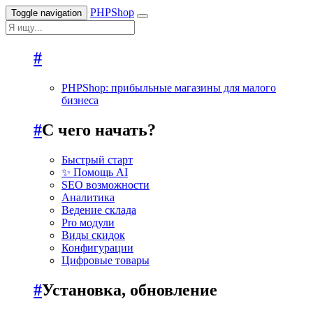
PHPShop
Toggle navigation
#
PHPShoр: прибыльные магазины для малого
бизнеса
#
С чего начать?
Быстрый старт
✨ Помощь AI
SEO возможности
Аналитика
Ведение склада
Pro модули
Виды скидок
Конфигурации
Цифровые товары
#
Установка, обновление