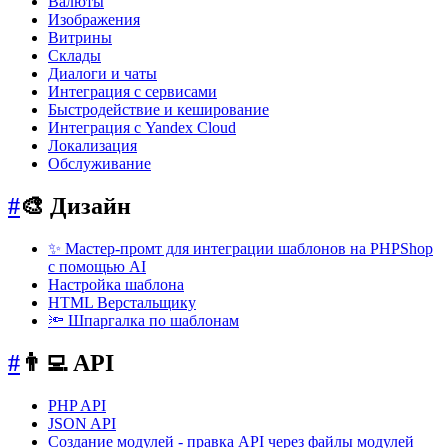
Валюты
Изображения
Витрины
Склады
Диалоги и чаты
Интеграция с сервисами
Быстродействие и кеширование
Интеграция с Yandex Cloud
Локализация
Обслуживание
#
🎨 Дизайн
✨ Мастер-промт для интеграции шаблонов на PHPShop
с помощью AI
Настройка шаблона
HTML Верстальщику
🔦 Шпаргалка по шаблонам
#
👨‍💻 API
PHP API
JSON API
Создание модулей - правка API через файлы модулей