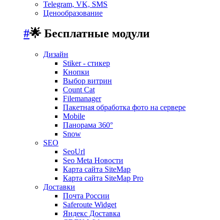
Telegram, VK, SMS
Ценообразование
#
🌟 Бесплатные модули
Дизайн
Stiker - стикер
Кнопки
Выбор витрин
Count Cat
Filemanager
Пакетная обработка фото на сервере
Mobile
Панорама 360°
Snow
SEO
SeoUrl
Seo Meta Новости
Карта сайта SiteMap
Карта сайта SiteMap Pro
Доставки
Почта России
Saferoute Widget
Яндекс Доставка