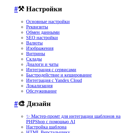
#
⚒️ Настройки
Основные настройки
Реквизиты
Обмен данными
SEO настройки
Валюты
Изображения
Витрины
Склады
Диалоги и чаты
Интеграция с сервисами
Быстродействие и кеширование
Интеграция с Yandex Cloud
Локализация
Обслуживание
#
🎨 Дизайн
✨ Мастер-промт для интеграции шаблонов на
PHPShop с помощью AI
Настройка шаблона
HTML Верстальщику