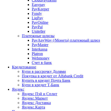
CloudPayments
Easypay
PayKeeper
Fondy
LiqPay
PayOnline
PayPal
Uniteller
Платежные шлюзы
PayAnyWay (/Монета) платежный шлюз
PayMaster
Interkassa
Platron
Webmoney
Счет в банк
Кредитование
Купи в рассрочку Долями
Покупка в кредит от Alfabank Credit
Купить в кредит Почта Банк
Купи в кредит Т-Банк
Яндекс
Яндекс Пэй и Сплит
Яндекс.Маркет
Яндекс Доставка
Яндекс.Карта