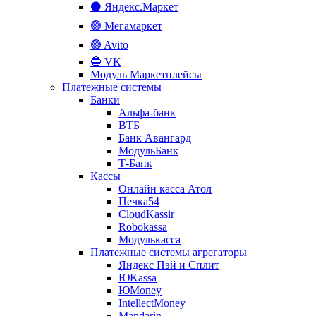
⚫ Яндекс.Маркет
🟢 Мегамаркет
🟢 Avito
🔵 VK
Модуль Маркетплейсы
Платежные системы
Банки
Альфа-банк
ВТБ
Банк Авангард
МодульБанк
Т-Банк
Кассы
Онлайн касса Атол
Печка54
CloudKassir
Robokassa
Модулькасса
Платежные системы агрегаторы
Яндекс Пэй и Сплит
ЮKassa
ЮMoney
IntellectMoney
Mandarin