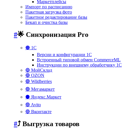
Маркетплейсы
Импорт по расписанию
Пакетная загрузка фото
Пакетное редактирование базы
Бекап и очистка базы
#
🌟 Синхронизация Pro
🟠 1С
Версии и конфигурации 1С
Встроенный типовой обмен CommerceML
Инструкции по внешнему обработчику 1С
🔵 МойСклад
🔵 OZON
🟣 Wildberries
🟢 Мегамаркет
⚫ Яндекс.Маркет
🟢 Avito
🔵 Вконтакте
#
⤴️ Выгрузка товаров