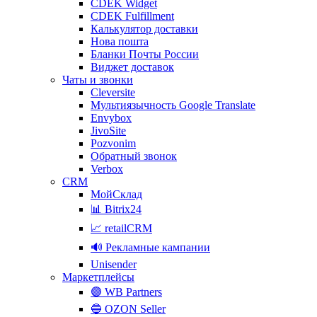
CDEK Widget
CDEK Fulfillment
Калькулятор доставки
Нова пошта
Бланки Почты России
Виджет доставок
Чаты и звонки
Cleversite
Мультиязычность Google Translate
Envybox
JivoSite
Pozvonim
Обратный звонок
Verbox
CRM
МойСклад
📊 Bitrix24
📈 retailCRM
🔊 Рекламные кампании
Unisender
Маркетплейсы
🟣 WB Partners
🔵 OZON Seller