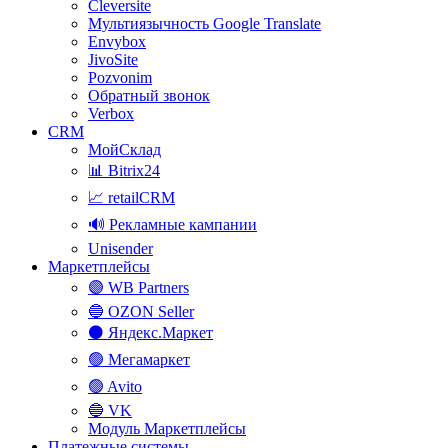
Cleversite
Мультиязычность Google Translate
Envybox
JivoSite
Pozvonim
Обратный звонок
Verbox
CRM
МойСклад
📊 Bitrix24
📈 retailCRM
🔊 Рекламные кампании
Unisender
Маркетплейсы
🟣 WB Partners
🔵 OZON Seller
⚫ Яндекс.Маркет
🟢 Мегамаркет
🟢 Avito
🔵 VK
Модуль Маркетплейсы
Платежные системы