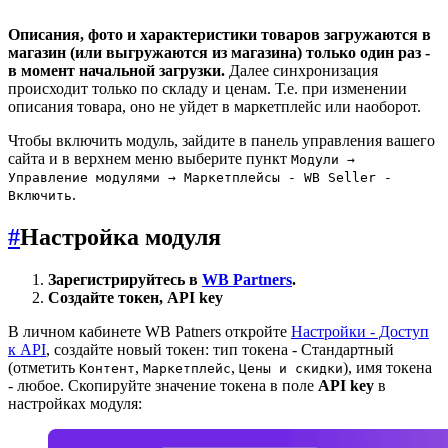
Описания, фото и характеристики товаров загружаются в
магазин (или выгружаются из магазина) только один раз -
в момент начальной загрузки.
Далее синхронизация
происходит только по складу и ценам. Т.е. при изменении
описания товара, оно не уйдет в маркетплейс или наоборот.
Чтобы включить модуль, зайдите в панель управления вашего
сайта и в верхнем меню выберите пункт
Модули →
Управление модулями → Маркетплейсы - WB Seller -
.
Включить
#
Настройка модуля
Зарегистрируйтесь в
WB
Partners
.
Создайте токен, API key
В личном кабинете WB Patners откройте
Настройки - Доступ
к API
, создайте новый токен: тип токена - Стандартный
(отметить
,
,
), имя токена
Контент
Маркетплейс
Цены и скидки
- любое. Скопируйте значение токена в поле
API key
в
настройках модуля: