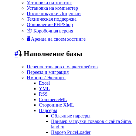
Установка на хостинг
Установка на компьютер
После покупки Лицензии
Техническая поддержка
Обновление PHPShop
📦 Коробочная версия
🖥️ Аренда на своем хостинге
#
⤵️ Наполнение базы
Перенос товаров с маркетплейсов
Переезд и миграция
Импорт / Экспорт:
Excel
YML
RSS
CommerceML
Сторонние XML
Парсеры
Облачные парсеры
Пример загрузки товаров с сайта Sima-
land.ru
Парсер PriceLoader