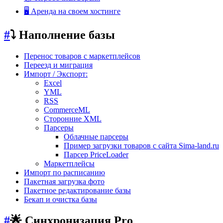
🖥️ Аренда на своем хостинге
#
⤵️ Наполнение базы
Перенос товаров с маркетплейсов
Переезд и миграция
Импорт / Экспорт:
Excel
YML
RSS
CommerceML
Сторонние XML
Парсеры
Облачные парсеры
Пример загрузки товаров с сайта Sima-land.ru
Парсер PriceLoader
Маркетплейсы
Импорт по расписанию
Пакетная загрузка фото
Пакетное редактирование базы
Бекап и очистка базы
#
🌟 Синхронизация Pro