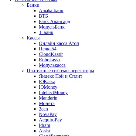
Банки
Альфа-банк
ВТБ
Банк Авангард
МодульБанк
Т-Банк
Кассы
Онлайн касса Атол
Печка54
CloudKassir
Robokassa
Модулькасса
Платежные системы агрегаторы
Яндекс Пэй и Сплит
ЮKassa
ЮMoney
IntellectMoney
Mandarin
Монета
2can
NovaPay
AcquiroPay
Idram
Assist