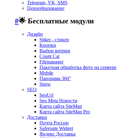
Telegram, VK, SMS
Ценообразование
#
🌟 Бесплатные модули
Дизайн
Stiker - стикер
Кнопки
Выбор витрин
Count Cat
Filemanager
Пакетная обработка фото на сервере
Mobile
Панорама 360°
Snow
SEO
SeoUrl
Seo Meta Новости
Карта сайта SiteMap
Карта сайта SiteMap Pro
Доставки
Почта России
Saferoute Widget
Яндекс Доставка