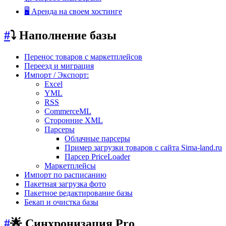
🖥️ Аренда на своем хостинге
#
⤵️ Наполнение базы
Перенос товаров с маркетплейсов
Переезд и миграция
Импорт / Экспорт:
Excel
YML
RSS
CommerceML
Сторонние XML
Парсеры
Облачные парсеры
Пример загрузки товаров с сайта Sima-land.ru
Парсер PriceLoader
Маркетплейсы
Импорт по расписанию
Пакетная загрузка фото
Пакетное редактирование базы
Бекап и очистка базы
#
🌟 Синхронизация Pro