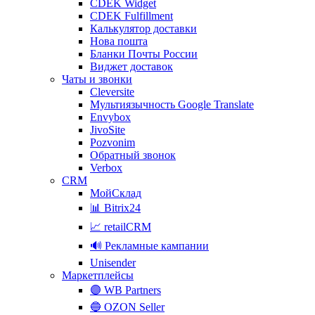
CDEK Widget
CDEK Fulfillment
Калькулятор доставки
Нова пошта
Бланки Почты России
Виджет доставок
Чаты и звонки
Cleversite
Мультиязычность Google Translate
Envybox
JivoSite
Pozvonim
Обратный звонок
Verbox
CRM
МойСклад
📊 Bitrix24
📈 retailCRM
🔊 Рекламные кампании
Unisender
Маркетплейсы
🟣 WB Partners
🔵 OZON Seller