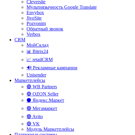
Cleversite
Мультиязычность Google Translate
Envybox
JivoSite
Pozvonim
Обратный звонок
Verbox
CRM
МойСклад
📊 Bitrix24
📈 retailCRM
🔊 Рекламные кампании
Unisender
Маркетплейсы
🟣 WB Partners
🔵 OZON Seller
⚫ Яндекс.Маркет
🟢 Мегамаркет
🟢 Avito
🔵 VK
Модуль Маркетплейсы
Платежные системы