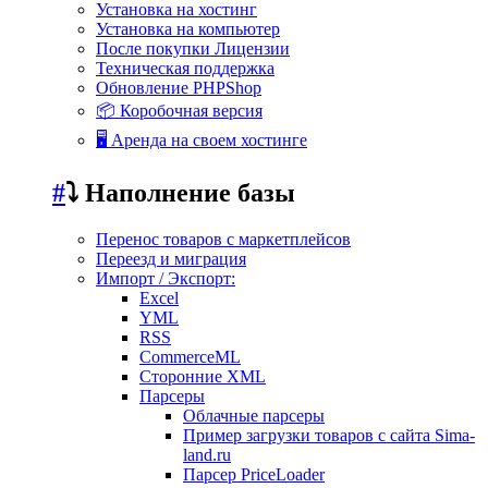
Установка на хостинг
Установка на компьютер
После покупки Лицензии
Техническая поддержка
Обновление PHPShop
📦 Коробочная версия
🖥️ Аренда на своем хостинге
#
⤵️ Наполнение базы
Перенос товаров с маркетплейсов
Переезд и миграция
Импорт / Экспорт:
Excel
YML
RSS
CommerceML
Сторонние XML
Парсеры
Облачные парсеры
Пример загрузки товаров с сайта Sima-
land.ru
Парсер PriceLoader