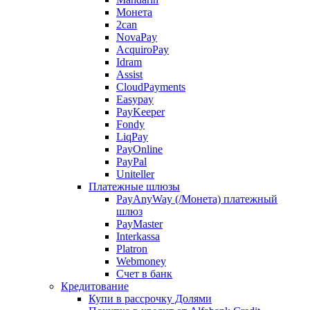
Монета
2can
NovaPay
AcquiroPay
Idram
Assist
CloudPayments
Easypay
PayKeeper
Fondy
LiqPay
PayOnline
PayPal
Uniteller
Платежные шлюзы
PayAnyWay (/Монета) платежный
шлюз
PayMaster
Interkassa
Platron
Webmoney
Счет в банк
Кредитование
Купи в рассрочку Долями