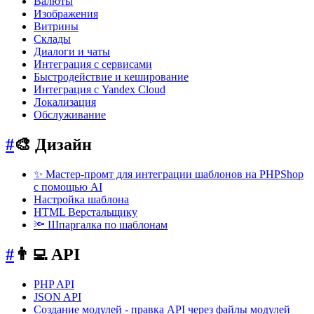
Валюты
Изображения
Витрины
Склады
Диалоги и чаты
Интеграция с сервисами
Быстродействие и кеширование
Интеграция с Yandex Cloud
Локализация
Обслуживание
#
🎨 Дизайн
✨ Мастер-промт для интеграции шаблонов на PHPShop
с помощью AI
Настройка шаблона
HTML Верстальщику
🔦 Шпаргалка по шаблонам
#
👨‍💻 API
PHP API
JSON API
Создание модулей - правка API через файлы модулей