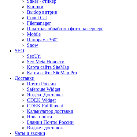
Stiker - стикер
Кнопки
Выбор витрин
Count Cat
Filemanager
Пакетная обработка фото на сервере
Mobile
Панорама 360°
Snow
SEO
SeoUrl
Seo Meta Новости
Карта сайта SiteMap
Карта сайта SiteMap Pro
Доставки
Почта России
Saferoute Widget
Яндекс Доставка
CDEK Widget
CDEK Fulfillment
Калькулятор доставки
Нова пошта
Бланки Почты России
Виджет доставок
Чаты и звонки