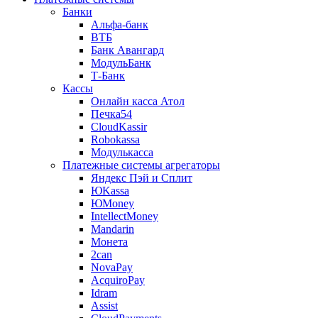
Банки
Альфа-банк
ВТБ
Банк Авангард
МодульБанк
Т-Банк
Кассы
Онлайн касса Атол
Печка54
CloudKassir
Robokassa
Модулькасса
Платежные системы агрегаторы
Яндекс Пэй и Сплит
ЮKassa
ЮMoney
IntellectMoney
Mandarin
Монета
2can
NovaPay
AcquiroPay
Idram
Assist