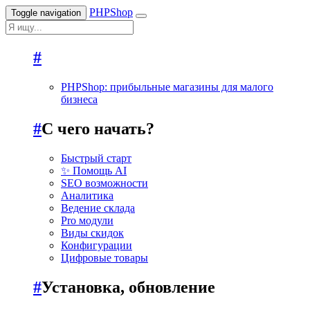
PHPShop
Toggle navigation
#
PHPShoр: прибыльные магазины для малого
бизнеса
#
С чего начать?
Быстрый старт
✨ Помощь AI
SEO возможности
Аналитика
Ведение склада
Pro модули
Виды скидок
Конфигурации
Цифровые товары
#
Установка, обновление