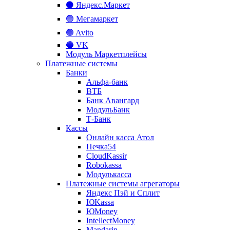
⚫ Яндекс.Маркет
🟢 Мегамаркет
🟢 Avito
🔵 VK
Модуль Маркетплейсы
Платежные системы
Банки
Альфа-банк
ВТБ
Банк Авангард
МодульБанк
Т-Банк
Кассы
Онлайн касса Атол
Печка54
CloudKassir
Robokassa
Модулькасса
Платежные системы агрегаторы
Яндекс Пэй и Сплит
ЮKassa
ЮMoney
IntellectMoney
Mandarin