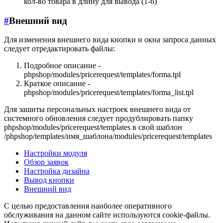
кол-во товара в длину для вывода (1-6)
#
Внешний вид
Для изменения внешнего вида кнопки и окна запроса данных
следует отредактировать файлы:
Подробное описание -
phpshop/modules/pricerequest/templates/forma.tpl
Краткое описание -
phpshop/modules/pricerequest/templates/forma_list.tpl
Для зашиты персональных настроек внешнего вида от
системного обновления следует продублировать папку
phpshop/modules/pricerequest/templates в свой шаблон
/phpshop/templates/имя_шаблона/modules/pricerequest/templates
Настройки модуля
Обзор заявок
Настройка дизайна
Вывод кнопки
Внешний вид
С целью предоставления наиболее оперативного
обслуживания на данном сайте используются cookie-файлы.