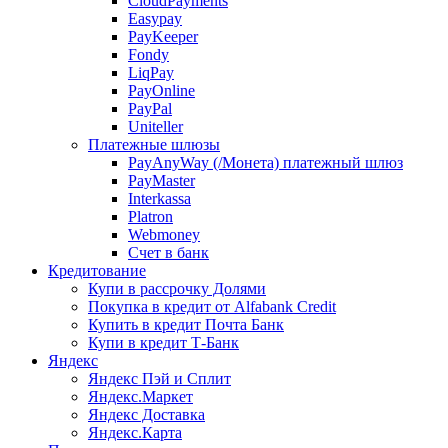
CloudPayments
Easypay
PayKeeper
Fondy
LiqPay
PayOnline
PayPal
Uniteller
Платежные шлюзы
PayAnyWay (/Монета) платежный шлюз
PayMaster
Interkassa
Platron
Webmoney
Счет в банк
Кредитование
Купи в рассрочку Долями
Покупка в кредит от Alfabank Credit
Купить в кредит Почта Банк
Купи в кредит Т-Банк
Яндекс
Яндекс Пэй и Сплит
Яндекс.Маркет
Яндекс Доставка
Яндекс.Карта