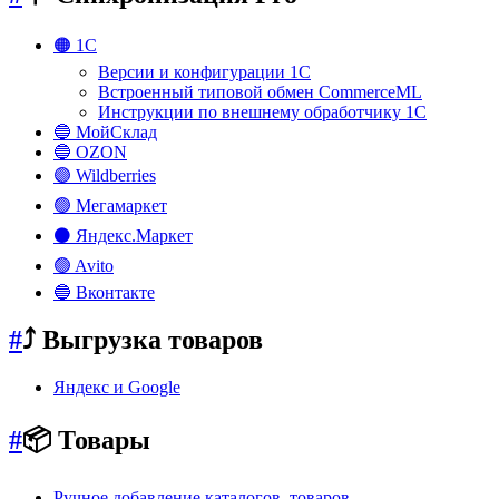
🟠 1С
Версии и конфигурации 1С
Встроенный типовой обмен CommerceML
Инструкции по внешнему обработчику 1С
🔵 МойСклад
🔵 OZON
🟣 Wildberries
🟢 Мегамаркет
⚫ Яндекс.Маркет
🟢 Avito
🔵 Вконтакте
#
⤴️ Выгрузка товаров
Яндекс и Google
#
📦 Товары
Ручное добавление каталогов, товаров