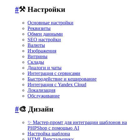
#
⚒️ Настройки
Основные настройки
Реквизиты
Обмен данными
SEO настройки
Валюты
Изображения
Витрины
Склады
Диалоги и чаты
Интеграция с сервисами
Быстродействие и кеширование
Интеграция с Yandex Cloud
Локализация
Обслуживание
#
🎨 Дизайн
✨ Мастер-промт для интеграции шаблонов на
PHPShop с помощью AI
Настройка шаблона
HTML Верстальщику