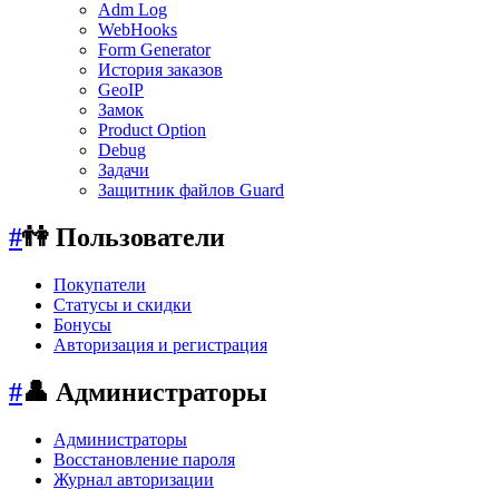
Adm Log
WebHooks
Form Generator
История заказов
GeoIP
Замок
Product Option
Debug
Задачи
Защитник файлов Guard
#
👫 Пользователи
Покупатели
Статусы и скидки
Бонусы
Авторизация и регистрация
#
👤 Администраторы
Администраторы
Восстановление пароля
Журнал авторизации