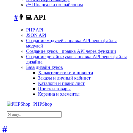
🔦 Шпаргалка по шаблонам
#
👨‍💻 API
PHP API
JSON API
Создание модулей - правка API через файлы
модулей
Создание хуков - правка API через функции
Создание дизайн-хуков - правка API через файлы
дизайна
База дизайн-хуков
Характеристики и новости
Заказы и личный кабинет
Каталоги и прайс-лист
Поиск и товары
Корзина и элементы
PHPShop
#