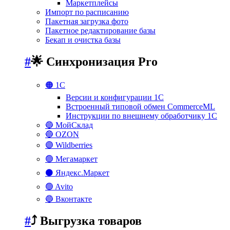
Маркетплейсы
Импорт по расписанию
Пакетная загрузка фото
Пакетное редактирование базы
Бекап и очистка базы
#
🌟 Синхронизация Pro
🟠 1С
Версии и конфигурации 1С
Встроенный типовой обмен CommerceML
Инструкции по внешнему обработчику 1С
🔵 МойСклад
🔵 OZON
🟣 Wildberries
🟢 Мегамаркет
⚫ Яндекс.Маркет
🟢 Avito
🔵 Вконтакте
#
⤴️ Выгрузка товаров